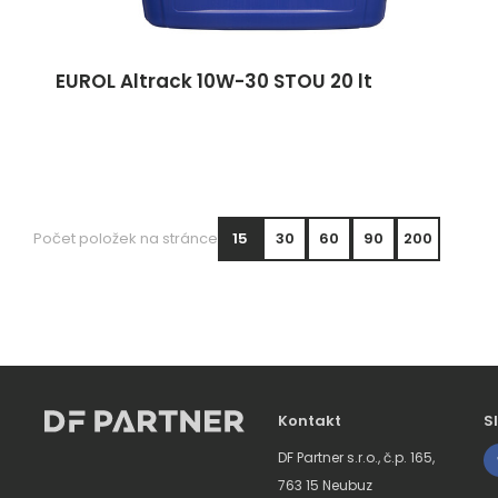
EUROL Altrack 10W-30 STOU 20 lt
Počet položek na stránce
15
30
60
90
200
Kontakt
S
DF Partner s.r.o., č.p. 165,
763 15 Neubuz