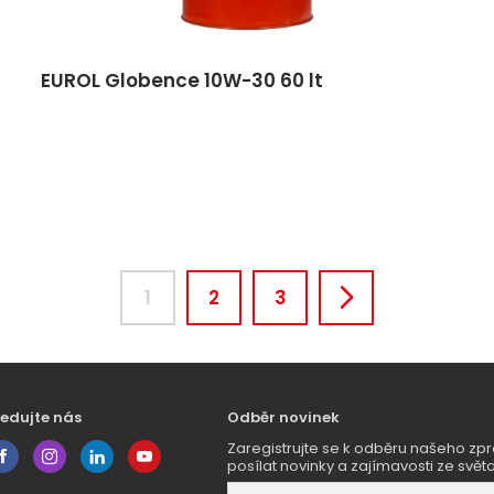
EUROL Globence 10W-30 60 lt
1
2
3
ledujte nás
Odběr novinek
Zaregistrujte se k odběru našeho 
posílat novinky a zajímavosti ze světa