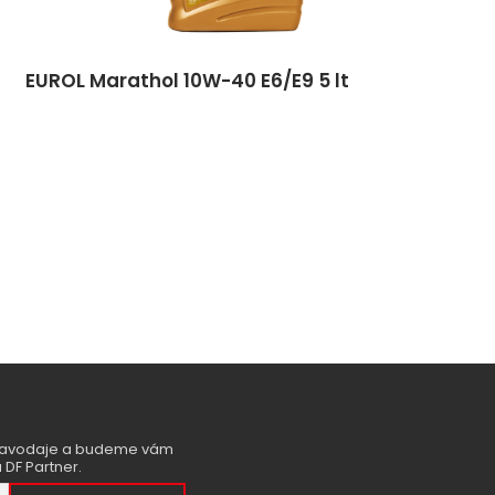
EUROL Marathol 10W-40 E6/E9 5 lt
zpravodaje a budeme vám
 DF Partner.