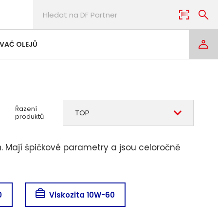
VAČ OLEJŮ
Řazení
TOP
produktů
rů. Mají špičkové parametry a jsou celoročně
0
Viskozita 10W-60