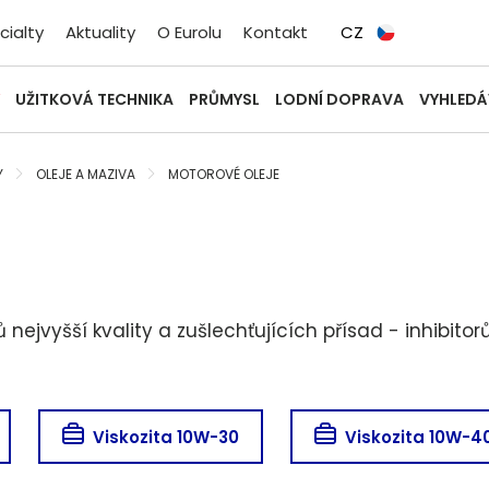
cialty
Aktuality
O Eurolu
Kontakt
CZ
UŽITKOVÁ TECHNIKA
PRŮMYSL
LODNÍ DOPRAVA
VYHLEDÁ
Y
OLEJE A MAZIVA
MOTOROVÉ OLEJE
nejvyšší kvality a zušlechťujících přísad - inhibito
Viskozita 10W-30
Viskozita 10W-4