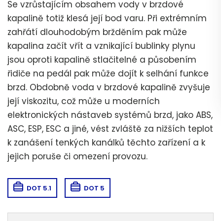
Se vzrůstajícím obsahem vody v brzdové
kapalině totiž klesá její bod varu. Při extrémním
zahřátí dlouhodobým bržděním pak může
kapalina začít vřít a vznikající bublinky plynu
jsou oproti kapalině stlačitelné a působením
řidiče na pedál pak může dojít k selhání funkce
brzd. Obdobně voda v brzdové kapalině zvyšuje
její viskozitu, což může u moderních
elektronických nástaveb systémů brzd, jako ABS,
ASC, ESP, ESC a jiné, vést zvláště za nižších teplot
k zanášení tenkých kanálků těchto zařízení a k
jejich poruše či omezení provozu.
DOT 5.1
DOT 5