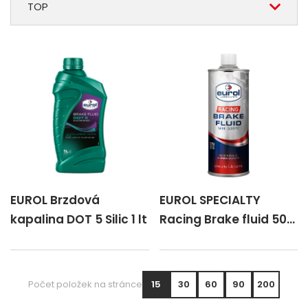
TOP
EUROL Brzdová
EUROL SPECIALTY
kapalina DOT 5 Silic 1 lt
Racing Brake fluid 500
ml
Počet položek na stránce
15
30
60
90
200