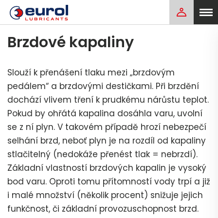
Brzdové kapaliny
Slouží k přenášení tlaku mezi „brzdovým
pedálem“ a brzdovými destičkami. Při brzdění
dochází vlivem tření k prudkému nárůstu teplot.
Pokud by ohřátá kapalina dosáhla varu, uvolní
se z ní plyn. V takovém případě hrozí nebezpečí
selhání brzd, neboť plyn je na rozdíl od kapaliny
stlačitelný (nedokáže přenést tlak = nebrzdí).
Základní vlastností brzdových kapalin je vysoký
bod varu. Oproti tomu přítomností vody trpí a již
i malé množství (několik procent) snižuje jejich
funkčnost, či základní provozuschopnost brzd.