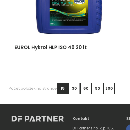
EUROL Hykrol HLP ISO 46 20 lt
Počet položek na stránce
15
30
60
90
200
Kontakt
S
DF Partner s.r.o., č.p. 165,