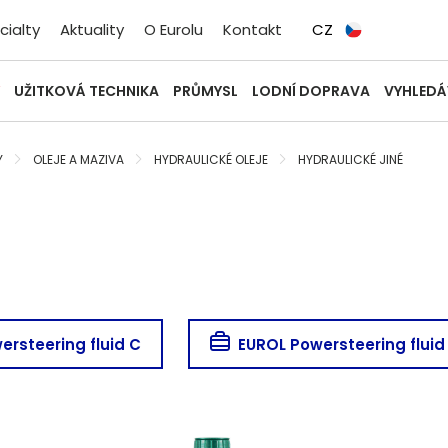
cialty
Aktuality
O Eurolu
Kontakt
CZ
UŽITKOVÁ TECHNIKA
PRŮMYSL
LODNÍ DOPRAVA
VYHLEDÁ
Y
OLEJE A MAZIVA
HYDRAULICKÉ OLEJE
HYDRAULICKÉ JINÉ
ersteering fluid C
EUROL Powersteering fluid