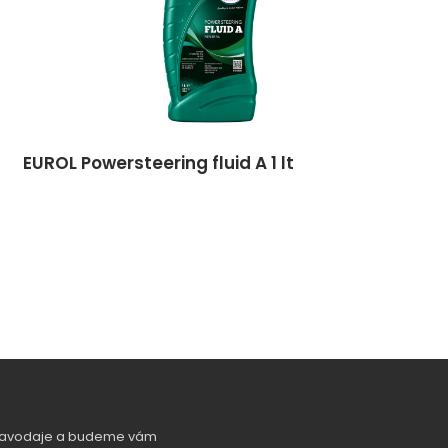
EUROL Powersteering fluid A 1 lt
zpravodaje a budeme vám