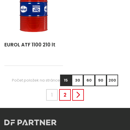
EUROL ATF 1100 210 lt
Počet položek na stránce
15
30
60
90
200
1
2