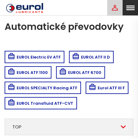
Automatické převodovky
EUROL Electric EV ATF
EUROL ATF II D
EUROL ATF 1100
EUROL ATF 6700
EUROL SPECIALTY Racing ATF
Eurol ATF III F
EUROL Transfluid ATF-CVT
TOP