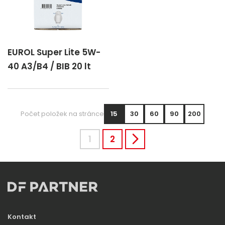
EUROL Super Lite 5W-
40 A3/B4 / BIB 20 lt
Počet položek na stránce
15
30
60
90
200
1
2
Kontakt