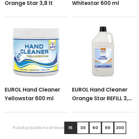
Orange Star 3,8 lt
Whitestar 600 ml
EUROL Hand Cleaner
EUROL Hand Cleaner
Yellowstar 600 ml
Orange Star REFILL 3,8
lt
Počet položek na stránce
15
30
60
90
200