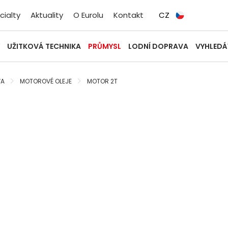
cialty
Aktuality
O Eurolu
Kontakt
CZ
UŽITKOVÁ TECHNIKA
PRŮMYSL
LODNÍ DOPRAVA
VYHLEDÁ
VA
MOTOROVÉ OLEJE
MOTOR 2T