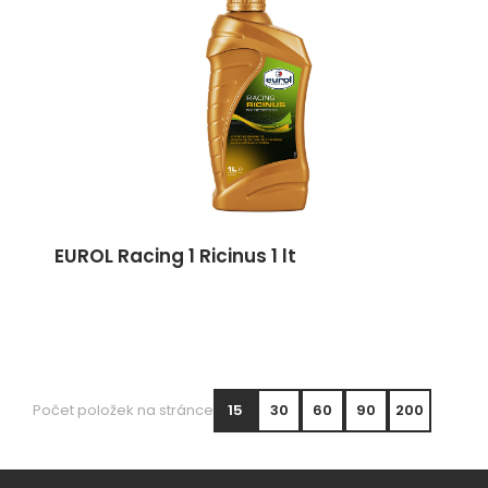
EUROL Racing 1 Ricinus 1 lt
Počet položek na stránce
15
30
60
90
200