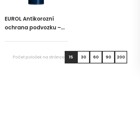
EUROL Antikorozní
ochrana podvozku –
přetíratelná 1 lt
Počet položek na stránce
15
30
60
90
200