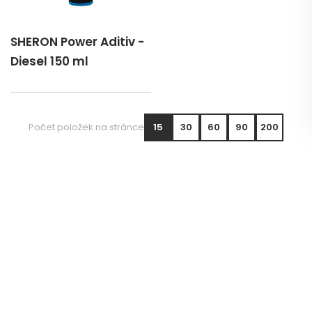
SHERON Power Aditiv -
Diesel 150 ml
Počet položek na stránce
15
30
60
90
200