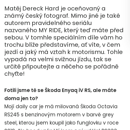
Matěj Dereck Hard je oceňovaný a
známý český fotograf. Mimo jiné je také
autorem pravidelného seriálu
nazvaného MY RIDE, který teď máte před
sebou. V tomhle speciálním díle vám ho
trochu blíže představíme, ať víte, v čem
jezdí a jaký má vztah k motorismu. Tohle
vypadá na velmi svižnou jízdu, tak se
určitě připoutejte a něčeho se pořádně
chyťte!
Fotili jsme tě se Škoda Enyaq iV RS, ale máte
doma jen to?
Mojí daily car je má milovaná Škoda Octavia
RS245 s benzinovým motorem v barvě grey
steel, kterou jsem koupil jako funglovku v roce