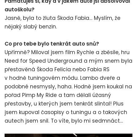
Pamatuješ si, kdy a v jakém autě jsi absolvoval
autoškolu?
Jasně, byla to žluta Škoda Fabia… Myslím, že
nějaký slabý benzin.
Co pro tebe bylo tenkrát auto snů?
Upřímně? Miloval jsem film Rychle a zběsile, hru
Need for Speed Underground a mým snem byla
přestavěná Škoda Felicia nebo Fabia RS
v hodně tuningovém módu. Lambo dveře a
podobné nesmysly, haha. Hodně jsem koukal na
pořad Pimp My Ride a tam dělali úžasný
přestavby, u kterých jsem tenkrát slintal! Plus
jsem kupoval časopisy o tuningu a o takových
autech jsem snil. To víte, bylo mi sedmnáct…