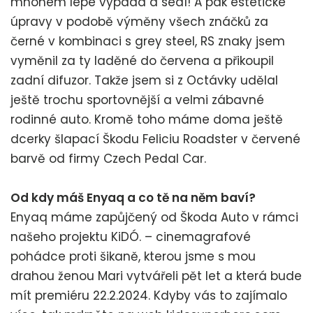
mnohem lépe vypadá a sedí! A pak estetické
úpravy v podobě výměny všech znáčků za
černé v kombinaci s grey steel, RS znaky jsem
vyměnil za ty laděné do červena a přikoupil
zadní difuzor. Takže jsem si z Octávky udělal
ještě trochu sportovnější a velmi zábavné
rodinné auto. Kromě toho máme doma ještě
dcerky šlapací Škodu Feliciu Roadster v červené
barvě od firmy Czech Pedal Car.
Od kdy máš Enyaq a co tě na něm baví?
Enyaq máme zapůjčený od Škoda Auto v rámci
našeho projektu KiDÓ. – cinemagrafové
pohádce proti šikaně, kterou jsme s mou
drahou ženou Mari vytvářeli pět let a která bude
mít premiéru 22.2.2024. Kdyby vás to zajímalo