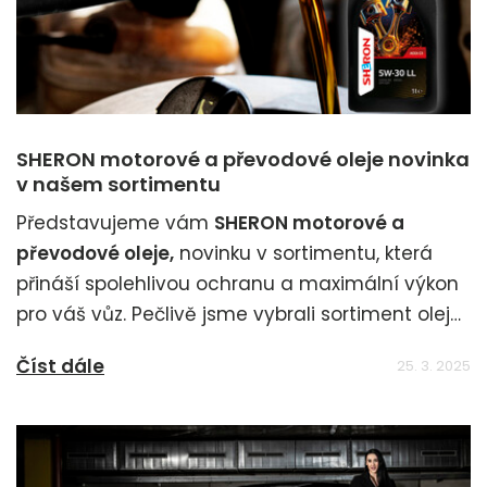
SHERON motorové a převodové oleje novinka
v našem sortimentu
Představujeme vám
SHERON motorové a
převodové oleje,
novinku v sortimentu, která
přináší spolehlivou ochranu a maximální výkon
pro váš vůz. Pečlivě jsme vybrali sortiment olejů,
který odpovídá potřebám širokého spektra
Číst dále
25. 3. 2025
vozidel – od moderních automobilů až po starší
automobily.