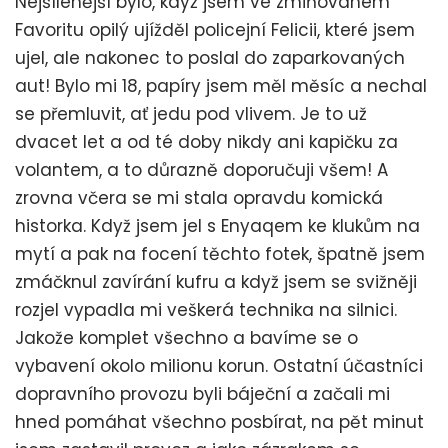
Nejšílenější bylo, když jsem ve zmiňovaném
Favoritu opilý ujížděl policejní Felicii, které jsem
ujel, ale nakonec to poslal do zaparkovaných
aut! Bylo mi 18, papíry jsem měl měsíc a nechal
se přemluvit, ať jedu pod vlivem. Je to už
dvacet let a od té doby nikdy ani kapičku za
volantem, a to důrazně doporučuji všem! A
zrovna včera se mi stala opravdu komická
historka. Když jsem jel s Enyaqem ke klukům na
mytí a pak na focení těchto fotek, špatně jsem
zmáčknul zavírání kufru a když jsem se svižněji
rozjel vypadla mi veškerá technika na silnici.
Jakože komplet všechno a bavíme se o
vybavení okolo milionu korun. Ostatní účastníci
dopravního provozu byli báječní a začali mi
hned pomáhat všechno posbírat, na pět minut