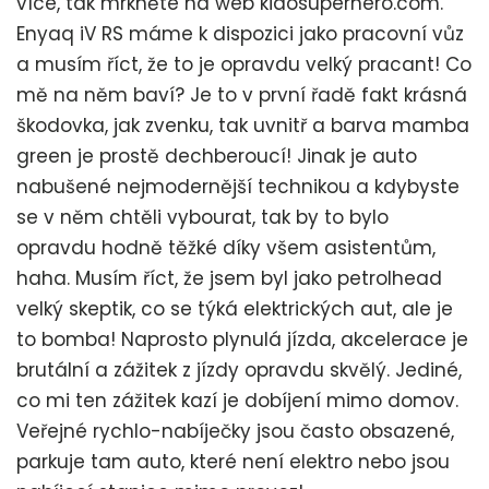
více, tak mrkněte na web kidosuperhero.com.
Enyaq iV RS máme k dispozici jako pracovní vůz
a musím říct, že to je opravdu velký pracant! Co
mě na něm baví? Je to v první řadě fakt krásná
škodovka, jak zvenku, tak uvnitř a barva mamba
green je prostě dechberoucí! Jinak je auto
nabušené nejmodernější technikou a kdybyste
se v něm chtěli vybourat, tak by to bylo
opravdu hodně těžké díky všem asistentům,
haha. Musím říct, že jsem byl jako petrolhead
velký skeptik, co se týká elektrických aut, ale je
to bomba! Naprosto plynulá jízda, akcelerace je
brutální a zážitek z jízdy opravdu skvělý. Jediné,
co mi ten zážitek kazí je dobíjení mimo domov.
Veřejné rychlo-nabíječky jsou často obsazené,
parkuje tam auto, které není elektro nebo jsou