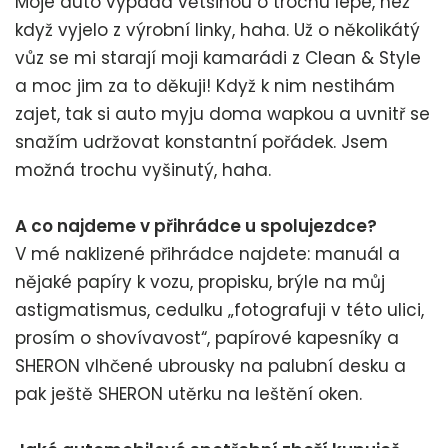
Moje auto vypadá většinou o trochu lépe, než
když vyjelo z výrobní linky, haha. Už o několikátý
vůz se mi starají moji kamarádi z Clean & Style
a moc jim za to děkuji! Když k nim nestihám
zajet, tak si auto myju doma wapkou a uvnitř se
snažím udržovat konstantní pořádek. Jsem
možná trochu vyšinutý, haha.
A co najdeme v přihrádce u spolujezdce?
V mé naklizené přihrádce najdete: manuál a
nějaké papíry k vozu, propisku, brýle na můj
astigmatismus, cedulku „fotografuji v této ulici,
prosím o shovívavost“, papírové kapesníky a
SHERON vlhčené ubrousky na palubní desku a
pak ještě SHERON utěrku na leštění oken.