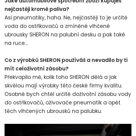
Jaké automobilové spotřební zboží kupuješ
nejčastěji kromě paliva?
Asi pneumatiky, haha. Ne, nejčastěji to je určitě
voda do ostřikovačů a zmíněné vlhčené
ubrousky SHERON na palubní desku a pak také
na ruce…
Co z výrobků SHERON používáš a nevadilo by ti
mít celoživotní zásobu?
Překvapilo mě, kolik toho SHERON dělá a jak
skvělou mají výrobky této české firmy kvalitu.
Osobně bych chtěl určitě doživotní zásobu vody
do ostřikovačů, oživovače pneumatik a opět
těch vlhčených ubrousků na palubku.