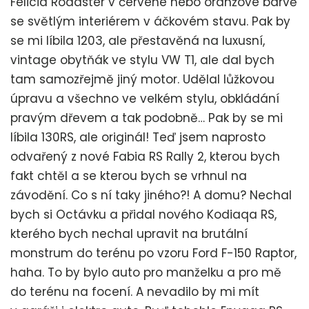
Felicia Roadster v červené nebo oranžové barvě
se světlým interiérem v áčkovém stavu. Pak by
se mi líbila 1203, ale přestavěná na luxusní,
vintage obytňák ve stylu VW T1, ale dal bych
tam samozřejmě jiný motor. Udělal lůžkovou
úpravu a všechno ve velkém stylu, obkládání
pravým dřevem a tak podobně… Pak by se mi
líbila 130RS, ale originál! Teď jsem naprosto
odvařený z nové Fabia RS Rally 2, kterou bych
fakt chtěl a se kterou bych se vrhnul na
závodění. Co s ní taky jiného?! A domu? Nechal
bych si Octávku a přidal nového Kodiaqa RS,
kterého bych nechal upravit na brutální
monstrum do terénu po vzoru Ford F-150 Raptor,
haha. To by bylo auto pro manželku a pro mě
do terénu na focení. A nevadilo by mi mít