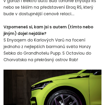
v garáži i elektro auto. Buď tohohle Enyaqa RS
nebo se těším na představení Elroq RS, který
bude v dostupnější cenové relaci….
Vzpomeneš si, kam jsi s autem (tímto nebo
jiným) dojel nejdále?
S Enyaqem do Karlových Varů na focení
jednoho z nejlepších barmanů světa Honzy
Šebka do Grandhotelu Pupp. S Octaviou do
Chorvatska na překrásný ostrov Rab!