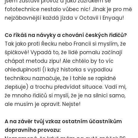
jsem zastavil provoz a jako zázrakem se
fototechnice nestalo vůbec nic! Jinak je pro mě
nejzábavnější každá jízda v Octavii i Enyaqu!
Co říkáš na návyky a chování českých řidičů?
Tak jako proti Řecku nebo Francii si myslím, že
špičkové! Vypadá to, že lidé pomalu začínají
chápat metodu zipu! Ale chtělo by to víc
ohleduplnosti (i když historka s vypadlou
technikou naznačuje, že i tohle se rapidně
zlepšuje) a trochu předvídat situace. Vadí mi,
že mnoho řidičů si myslí, že je na silnici samo,
ale musím je opravit. Nejste!
A na závěr tvůj vzkaz ostatním účastníkům
dopravního provozu: