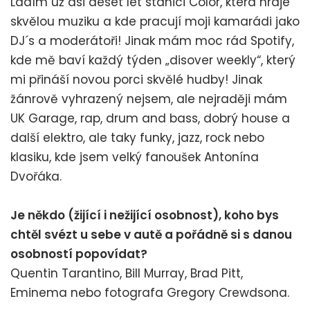
Ladím už asi deset let stanici Color, která hraje
skvělou muziku a kde pracují moji kamarádi jako
DJ´s a moderátoři! Jinak mám moc rád Spotify,
kde mě baví každý týden „disover weekly“, který
mi přináší novou porci skvělé hudby! Jinak
žánrově vyhrazený nejsem, ale nejraději mám
UK Garage, rap, drum and bass, dobrý house a
další elektro, ale taky funky, jazz, rock nebo
klasiku, kde jsem velký fanoušek Antonína
Dvořáka.
Je někdo (žijící i nežijící osobnost), koho bys
chtěl svézt u sebe v autě a pořádně si s danou
osobností popovídat?
Quentin Tarantino, Bill Murray, Brad Pitt,
Eminema nebo fotografa Gregory Crewdsona.