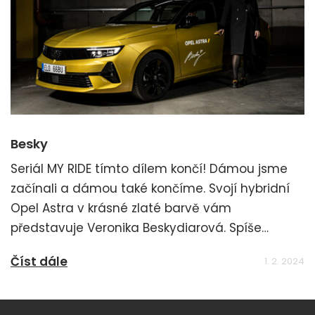
Besky
Seriál MY RIDE tímto dílem končí! Dámou jsme
začínali a dámou také končíme. Svojí hybridní
Opel Astra v krásné zlaté barvě vám
představuje Veronika Beskydiarová. Spíše
budete vítězku soutěže MasterChef, úžasnou
Číst dále
1. 2. 2024
kuchařku a cukrářku asi spíše znát pod jejím
nicknamem Besky!