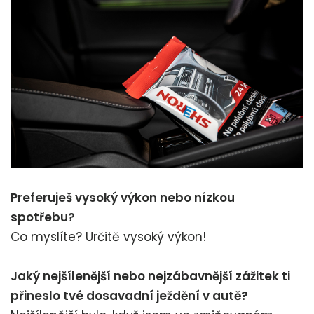
Preferuješ vysoký výkon nebo nízkou
spotřebu?
Co myslíte? Určitě vysoký výkon!
Jaký nejšílenější nebo nejzábavnější zážitek ti
přineslo tvé dosavadní ježdění v autě?