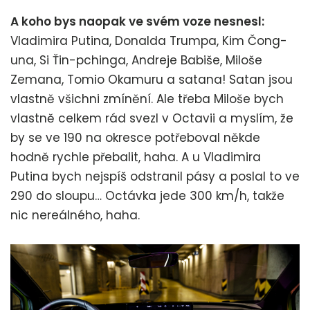
A koho bys naopak ve svém voze nesnesl:
Vladimira Putina, Donalda Trumpa, Kim Čong-
una, Si Ťin-pchinga, Andreje Babiše, Miloše
Zemana, Tomio Okamuru a satana! Satan jsou
vlastně všichni zmínění. Ale třeba Miloše bych
vlastně celkem rád svezl v Octavii a myslím, že
by se ve 190 na okresce potřeboval někde
hodně rychle přebalit, haha. A u Vladimira
Putina bych nejspíš odstranil pásy a poslal to ve
290 do sloupu… Octávka jede 300 km/h, takže
nic nereálného, haha.