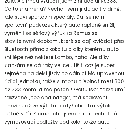
2019. Ale hned vzápětí jsem z ní udělal RS333.
Co to znamená? Nechal jsem jí doladit v dílně,
kde staví sportovní speciály. Dal se na ní
sportovní podvozek, který auto rapidně snížil,
vyměnil se sériový výfuk za Remus se
stavitelnými klapkami, které se dají ovládat přes
Bluetooth přímo z kokpitu a díky kterému auto
zní lépe než některé Lambo, haha. Ale díky
klapkám se dá taky velice utišit, což je super
zejména na delší jízdy po dálnici. Má upravenou
řídící jednotku, takže si mohu přepínat mezi 300
až 333 koňmi a má patch z Golfu R32, takže umí
takzvané „pop and bangs“, má spalování
benzinu až ve výfuku a když chci, tak výfuk
pěkně střílí. Kromě toho jsem na ní nechal dát
vymezovací podložky pod kola, takže auto