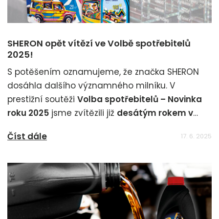
SHERON opět vítězí ve Volbě spotřebitelů
2025!
S potěšením oznamujeme, že značka SHERON
dosáhla dalšího významného milníku. V
prestižní soutěži
Volba spotřebitelů – Novinka
roku 2025
jsme zvítězili již
desátým rokem v
řadě
v kategorii
Autokosmetika!
Číst dále
17. 6. 2025