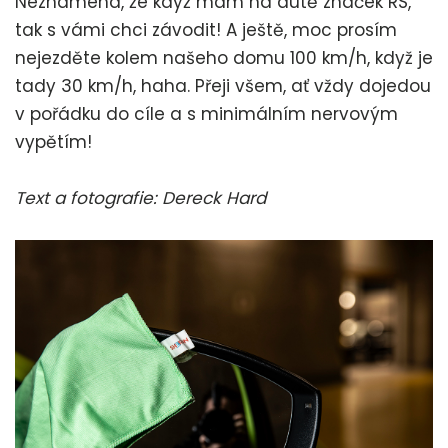
Neznamená, že když mám na autě znáček RS,
tak s vámi chci závodit! A ještě, moc prosím
nejezděte kolem našeho domu 100 km/h, když je
tady 30 km/h, haha. Přeji všem, ať vždy dojedou
v pořádku do cíle a s minimálním nervovým
vypětím!
Text a fotografie: Dereck Hard