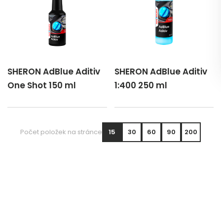
SHERON AdBlue Aditiv
SHERON AdBlue Aditiv
One Shot 150 ml
1:400 250 ml
Počet položek na stránce
15
30
60
90
200