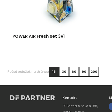
POWER AIR Fresh set 3v1
Počet položek na stránce
15
30
60
90
200
Kontakt
S
DF Partner s.r.o., č.p. 165,