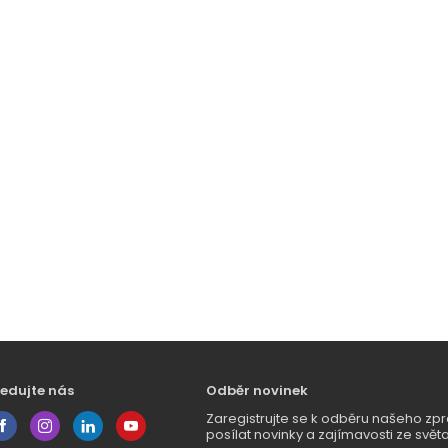
ledujte nás
Odběr novinek
Zaregistrujte se k odběru našeho 
posílat novinky a zajímavosti ze světa