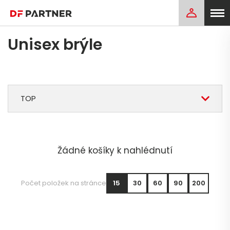
Unisex brýle
TOP
Žádné košíky k nahlédnutí
Počet položek na stránce
15
30
60
90
200