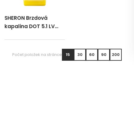
SHERON Brzdová
kapalina DOT 5.1 LV
500 ml
Počet položek na stránce
15
30
60
90
200